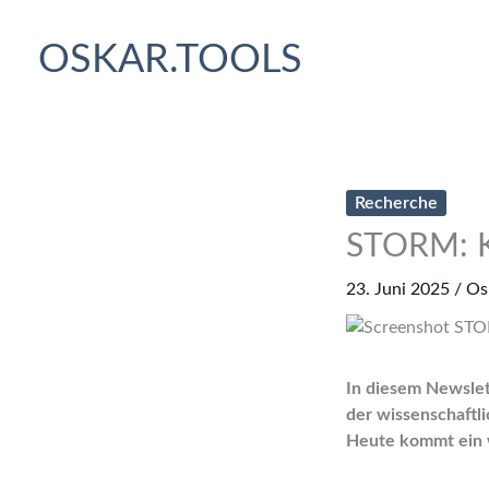
Zum
Inhalt
OSKAR.TOOLS
springen
Recherche
STORM: K
23. Juni 2025
/
Osk
In diesem Newslett
der wissenschaftl
Heute kommt ein 