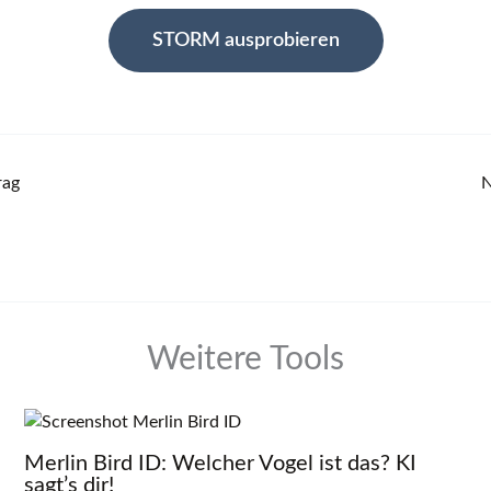
STORM ausprobieren
rag
N
Weitere Tools
Merlin Bird ID: Welcher Vogel ist das? KI
sagt’s dir!