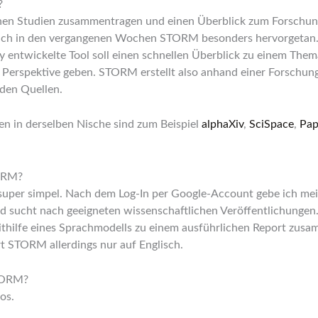
?
nnen Studien zusammentragen und einen Überblick zum Forschun
sich in den vergangenen Wochen STORM besonders hervorgetan.
y entwickelte Tool soll einen schnellen Überblick zu einem Them
 Perspektive geben. STORM erstellt also anhand einer Forschun
nden Quellen.
en in derselben Nische sind zum Beispiel
alphaXiv
,
SciSpace
,
Pap
ORM?
 super simpel. Nach dem Log-In per Google-Account gebe ich mei
d sucht nach geeigneten wissenschaftlichen Veröffentlichungen
thilfe eines Sprachmodells zu einem ausführlichen Report zusa
rt STORM allerdings nur auf Englisch.
STORM?
os.